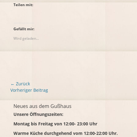
Teilen mit:
Gefällt mir:
Wird geladen...
Beitrags-
← Zurück
Navigation
Vorhergehender
Vorheriger Beitrag
Beitrag:
Neues aus dem Gußhaus
Unsere Öffnungszeiten:
Montag bis Freitag von 12:00- 23:00 Uhr
Warme Küche durchgehend vom 12:00-22:00 Uhr.