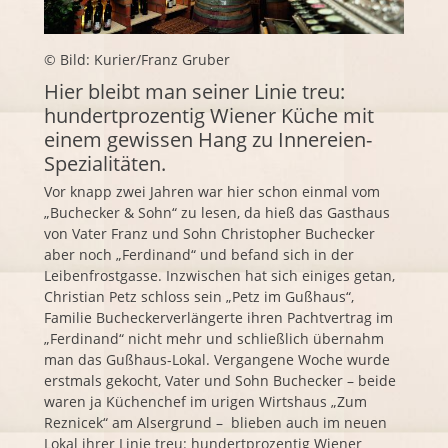
© Bild: Kurier/Franz Gruber
Hier bleibt man seiner Linie treu:
hundertprozentig Wiener Küche mit
einem gewissen Hang zu Innereien-
Spezialitäten.
Vor knapp zwei Jahren war hier schon einmal vom
„
Buchecker
& Sohn“ zu lesen, da hieß das Gasthaus
von Vater Franz und Sohn Christopher
Buchecker
aber noch „Ferdinand“ und befand sich in der
Leibenfrostgasse. Inzwischen hat sich einiges getan,
Christian Petz
schloss sein „
Petz
im Gußhaus“,
Familie
Buchecker
verlängerte ihren Pachtvertrag im
„Ferdinand“ nicht mehr und schließlich übernahm
man das Gußhaus-Lokal. Vergangene Woche wurde
erstmals gekocht, Vater und Sohn
Buchecker
– beide
waren ja Küchenchef im urigen Wirtshaus „Zum
Reznicek“ am Alsergrund – blieben auch im neuen
Lokal ihrer Linie treu: hundertprozentig Wiener