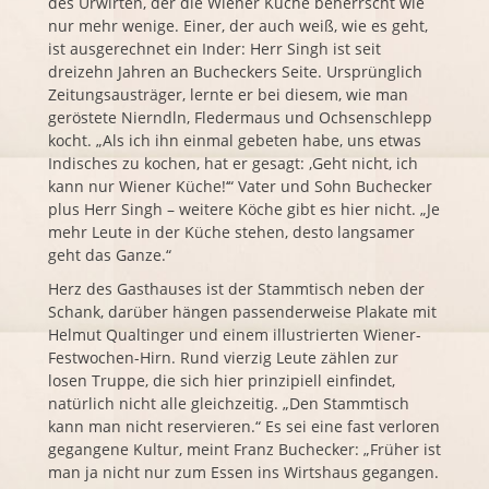
des Urwirten, der die Wiener Küche beherrscht wie
nur mehr wenige. Einer, der auch weiß, wie es geht,
ist ausgerechnet ein Inder: Herr Singh ist seit
dreizehn Jahren an Bucheckers Seite. Ursprünglich
Zeitungsausträger, lernte er bei diesem, wie man
geröstete Nierndln, Fledermaus und Ochsenschlepp
kocht. „Als ich ihn einmal gebeten habe, uns etwas
Indisches zu kochen, hat er gesagt: ,Geht nicht, ich
kann nur Wiener Küche!‘“ Vater und Sohn Buchecker
plus Herr Singh – weitere Köche gibt es hier nicht. „Je
mehr Leute in der Küche stehen, desto langsamer
geht das Ganze.“
Herz des Gasthauses ist der Stammtisch neben der
Schank, darüber hängen passenderweise Plakate mit
Helmut Qualtinger und einem illustrierten Wiener-
Festwochen-Hirn. Rund vierzig Leute zählen zur
losen Truppe, die sich hier prinzipiell einfindet,
natürlich nicht alle gleichzeitig. „Den Stammtisch
kann man nicht reservieren.“ Es sei eine fast verloren
gegangene Kultur, meint Franz Buchecker: „Früher ist
man ja nicht nur zum Essen ins Wirtshaus gegangen.