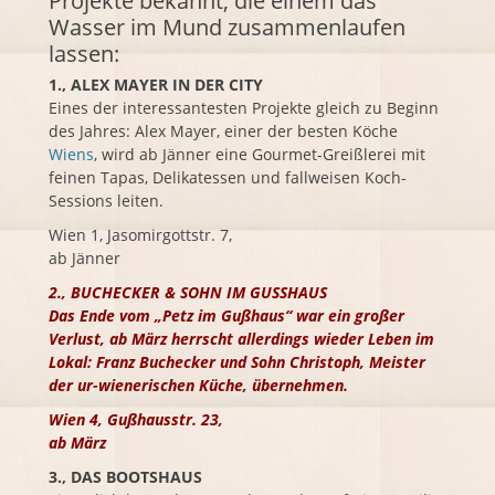
Projekte bekannt, die einem das
Wasser im Mund zusammenlaufen
lassen:
1., ALEX MAYER IN DER CITY
Eines der interessantesten Projekte gleich zu Beginn
des Jahres:
Alex Mayer
, einer der besten Köche
Wiens
, wird ab Jänner eine Gourmet-Greißlerei mit
feinen Tapas, Delikatessen und fallweisen Koch-
Sessions leiten.
Wien
1, Jasomirgottstr. 7,
ab Jänner
2.,
BUCHECKER
& SOHN IM GUSSHAUS
Das Ende vom „Petz im Gußhaus“ war ein großer
Verlust, ab März herrscht allerdings wieder Leben im
Lokal:
Franz Buchecker
und Sohn Christoph, Meister
der ur-wienerischen Küche, übernehmen.
Wien
4, Gußhausstr. 23,
ab März
3., DAS BOOTSHAUS