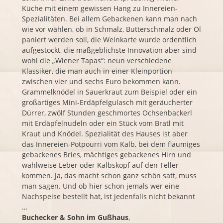
Küche mit einem gewissen Hang zu Innereien-
Spezialitäten. Bei allem Gebackenen kann man nach
wie vor wählen, ob in Schmalz, Butterschmalz oder Öl
paniert werden soll, die Weinkarte wurde ordentlich
aufgestockt, die maßgeblichste Innovation aber sind
wohl die „Wiener Tapas“: neun verschiedene
Klassiker, die man auch in einer Kleinportion
zwischen vier und sechs Euro bekommen kann.
Grammelknödel in Sauerkraut zum Beispiel oder ein
großartiges Mini-Erdäpfelgulasch mit geräucherter
Dürrer, zwölf Stunden geschmortes Ochsenbackerl
mit Erdäpfelnudeln oder ein Stück vom Bratl mit
Kraut und Knödel. Spezialität des Hauses ist aber
das Innereien-Potpourri vom Kalb, bei dem flaumiges
gebackenes Bries, mächtiges gebackenes Hirn und
wahlweise Leber oder Kalbskopf auf den Teller
kommen. Ja, das macht schon ganz schön satt, muss
man sagen. Und ob hier schon jemals wer eine
Nachspeise bestellt hat, ist jedenfalls nicht bekannt
…
Buchecker
& Sohn im Gußhaus
,