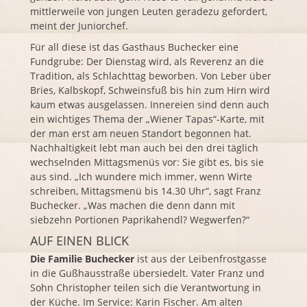
mittlerweile von jungen Leuten geradezu gefordert,
meint der Juniorchef.
Für all diese ist das Gasthaus Buchecker eine
Fundgrube: Der Dienstag wird, als Reverenz an die
Tradition, als Schlachttag beworben. Von Leber über
Bries, Kalbskopf, Schweinsfuß bis hin zum Hirn wird
kaum etwas ausgelassen. Innereien sind denn auch
ein wichtiges Thema der „Wiener Tapas“-Karte, mit
der man erst am neuen Standort begonnen hat.
Nachhaltigkeit lebt man auch bei den drei täglich
wechselnden Mittagsmenüs vor: Sie gibt es, bis sie
aus sind. „Ich wundere mich immer, wenn Wirte
schreiben, Mittagsmenü bis 14.30 Uhr“, sagt Franz
Buchecker. „Was machen die denn dann mit
siebzehn Portionen Paprikahendl? Wegwerfen?“
AUF EINEN BLICK
Die Familie Buchecker
ist aus der Leibenfrostgasse
in die Gußhausstraße übersiedelt. Vater Franz und
Sohn Christopher teilen sich die Verantwortung in
der Küche. Im Service: Karin Fischer. Am alten