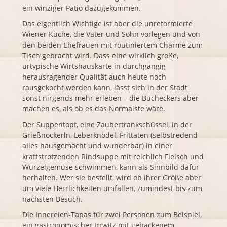
ein winziger Patio dazugekommen.
Das eigentlich Wichtige ist aber die unreformierte
Wiener Küche, die Vater und Sohn vorlegen und von
den beiden Ehefrauen mit routiniertem Charme zum
Tisch gebracht wird. Dass eine wirklich große,
urtypische Wirtshauskarte in durchgängig
herausragender Qualität auch heute noch
rausgekocht werden kann, lässt sich in der Stadt
sonst nirgends mehr erleben – die Bucheckers aber
machen es, als ob es das Normalste wäre.
Der Suppentopf, eine Zaubertrankschüssel, in der
Grießnockerln, Leberknödel, Frittaten (selbstredend
alles hausgemacht und wunderbar) in einer
kraftstrotzenden Rindsuppe mit reichlich Fleisch und
Wurzelgemüse schwimmen, kann als Sinnbild dafür
herhalten. Wer sie bestellt, wird ob ihrer Größe aber
um viele Herrlichkeiten umfallen, zumindest bis zum
nächsten Besuch.
Die Innereien-Tapas für zwei Personen zum Beispiel,
ein gastronomischer Irrwitz mit gebackenem