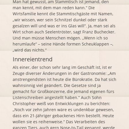
Man hat gewusst, am Stammtisch ist jemand, den
man kennt, mit dem man reden kann.“ Die
Wirtsfamilie kennt die Stammtischgäste mit Namen,
„wir wissen, wer sein Schnitzel dunkel oder stark
gesalzen will und was er ins Glas will“. Ja, man sei als
Wirt schon auch Seelentröster, sagt Franz Buchecker.
Und man müsse Menschen mögen. „Wenn ich so
herumlaufe“ – seine Hände formen Scheuklappen –,
„wird das nichts.“
Innereientrend
Als einer, der schon sehr lang im Geschäft ist, ist er
Zeuge diverser Änderungen in der Gastronomie: „Am
anstrengendsten ist heute die Bürokratie. Da hat sich
wahnsinnig viel geändert. Die Gesetze sind ja
gemacht für Großkonzerne, die jemand eigenen fürs
Listenschreiben angestellt haben.“ Auch Sohn
Christopher weiß von Entwicklungen zu berichten:
„Noch vor zehn Jahren wäre es undenkbar gewesen,
dass ein 21-Jähriger gebackenes Hirn bestellt. Heute
wollen sie es reihenweise.“ Das Verarbeiten des
ganzen Tiers, auch gern Nose-to-Tail genannt, werde