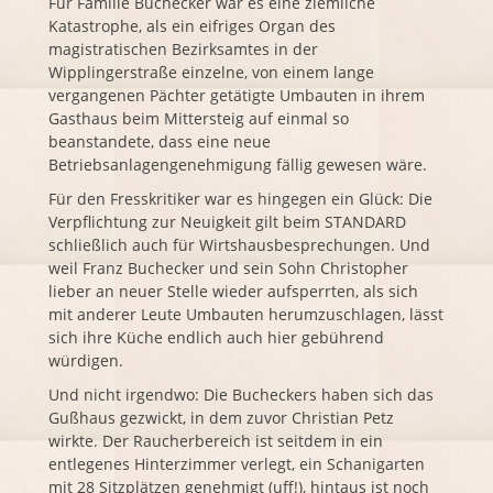
Für Familie Buchecker war es eine ziemliche
Katastrophe, als ein eifriges Organ des
magistratischen Bezirksamtes in der
Wipplingerstraße einzelne, von einem lange
vergangenen Pächter getätigte Umbauten in ihrem
Gasthaus beim Mittersteig auf einmal so
beanstandete, dass eine neue
Betriebsanlagengenehmigung fällig gewesen wäre.
Für den Fresskritiker war es hingegen ein Glück: Die
Verpflichtung zur Neuigkeit gilt beim STANDARD
schließlich auch für Wirtshausbesprechungen. Und
weil Franz Buchecker und sein Sohn Christopher
lieber an neuer Stelle wieder aufsperrten, als sich
mit anderer Leute Umbauten herumzuschlagen, lässt
sich ihre Küche endlich auch hier gebührend
würdigen.
Und nicht irgendwo: Die Bucheckers haben sich das
Gußhaus gezwickt, in dem zuvor Christian Petz
wirkte. Der Raucherbereich ist seitdem in ein
entlegenes Hinterzimmer verlegt, ein Schanigarten
mit 28 Sitzplätzen genehmigt (uff!), hintaus ist noch