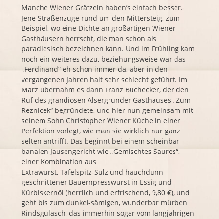
Manche Wiener
Grätzeln
haben’s
einfach besser.
Jene
Straßenzüge
rund um den
Mittersteig
, zum
Beispiel, wo eine Dichte an großartigen Wiener
Gasthäusern herrscht, die man schon als
paradiesisch bezeichnen kann. Und im Frühling kam
noch ein weiteres dazu, beziehungsweise war das
„Ferdinand“ eh schon immer da, aber in den
vergangenen Jahren halt sehr schlecht geführt. Im
März übernahm es dann
Franz Buchecker
, der den
Ruf des grandiosen Alsergrunder Gasthauses „Zum
Reznicek“ begründete, und hier nun gemeinsam mit
seinem Sohn Christopher Wiener Küche in einer
Perfektion vorlegt, wie man sie wirklich nur ganz
selten antrifft. Das beginnt bei einem scheinbar
banalen Jausengericht wie „Gemischtes Saures“,
einer Kombination aus
Extrawurst, Tafelspitz-Sulz und hauchdünn
geschnittener Bauernpresswurst in Essig und
Kürbiskernöl (herrlich und erfrischend, 9,80 €), und
geht bis zum dunkel-sämigen, wunderbar mürben
Rindsgulasch, das immerhin sogar vom langjährigen