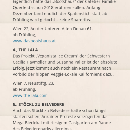
Eigentlich hätte das „Bootshaus“ der Cafetier-Familie
Querfeld schon 2018 eröffnen sollen. Anfang
Dezember fand endlich der Spatenstich statt, ab
Frühling wird gekocht – keine Spareribs.
Wien
22, An der Unteren Alten Donau 61,
ab Frühling,
www.dasbootshaus.at
4., THE LALA
Das Projekt „Veganista Ice Cream“ der Schwestern
Cäcilia Havmöller und
Susanna Paller
ist der absolute
Erfolg, jetzt kommt auch noch ein
Restaurant
nach
Vorbild der hippen Veggie-Lokale
Kaliforniens
dazu.
Wien
7, Neustiftg. 23,
ab Frühling,
www.the-lala.com
5., STÖCKL ZU BELVEDERE
Auch das Stöckl zu
Belvedere
hätte schon längst
starten sollen, Anrainer-Proteste verzögerten das
Mega-Bierlokal mit riesigem Gastgarten am Rande
des Belvedereparks allerdings.