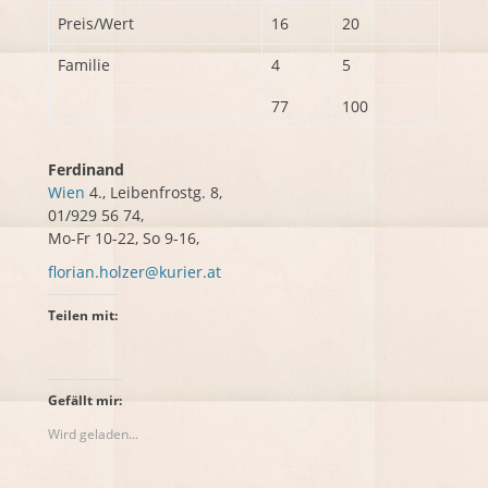
Preis/Wert
16
20
Familie
4
5
77
100
Ferdinand
Wien
4., Leibenfrostg. 8,
01/929 56 74,
Mo-Fr 10-22, So 9-16,
florian.holzer@kurier.at
Teilen mit:
Gefällt mir:
Wird geladen...