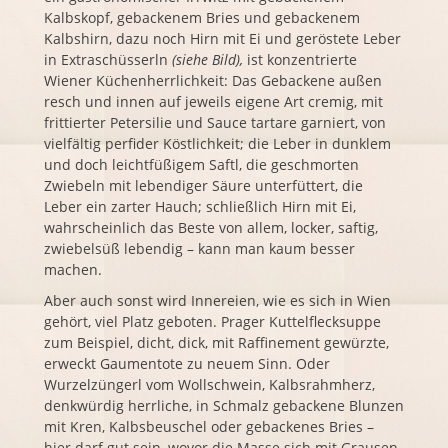
Kalbskopf, gebackenem Bries und gebackenem
Kalbshirn, dazu noch Hirn mit Ei und geröstete Leber
in Extraschüsserln
(siehe Bild),
ist konzentrierte
Wiener Küchenherrlichkeit: Das Gebackene außen
resch und innen auf jeweils eigene Art cremig, mit
frittierter Petersilie und Sauce tartare garniert, von
vielfältig perfider Köstlichkeit; die Leber in dunklem
und doch leichtfüßigem Saftl, die geschmorten
Zwiebeln mit lebendiger Säure unterfüttert, die
Leber ein zarter Hauch; schließlich Hirn mit Ei,
wahrscheinlich das Beste von allem, locker, saftig,
zwiebelsüß lebendig – kann man kaum besser
machen.
Aber auch sonst wird Innereien, wie es sich in Wien
gehört, viel Platz geboten. Prager Kuttelflecksuppe
zum Beispiel, dicht, dick, mit Raffinement gewürzte,
erweckt Gaumentote zu neuem Sinn. Oder
Wurzelzüngerl vom Wollschwein, Kalbsrahmherz,
denkwürdig herrliche, in Schmalz gebackene Blunzen
mit Kren, Kalbsbeuschel oder gebackenes Bries –
hier darf gut sein, wovor die Masse sich mit Grausen