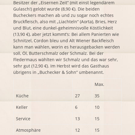
Besitzer der „Eisernen Zeit“ (mit einst legendärem
Gulasch!) gelobt wurde (8,90 €). Die beiden
Bucheckers
machen ab und zu sogar noch echtes
Bruckfleisch, also mit „Liachteln“ (Aorta), Bries, Herz
und Blut, eine dunkel-geheimnisvolle Köstlichkeit
(13,90 €), aber jetzt kommt’s: Bei allem Panierten wie
Schnitzel, Cordon bleu und Alt Wiener Backfleisch
kann man wählen, worin es herausgebacken werden
soll, Öl, Butterschmalz oder Schmalz. Bei der
Fledermaus wählten wir Schmalz und das war sehr,
sehr gut (12,90 €). Im Herbst wird das Gasthaus
übrigens in „
Buchecker
& Sohn“ umbenannt.
Max.
Küche
27
35
Keller
6
10
Service
13
15
Atmosphäre
12
15