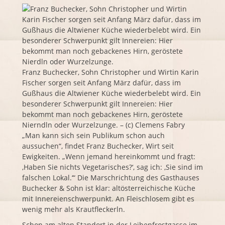
Franz Buchecker, Sohn Christopher und Wirtin Karin
Fischer sorgen seit Anfang März dafür, dass im
Gußhaus die Altwiener Küche wiederbelebt wird. Ein
besonderer Schwerpunkt gilt Innereien: Hier
bekommt man noch gebackenes Hirn, geröstete
Nierndln oder Wurzelzunge. – (c) Clemens Fabry
„Man kann sich sein Publikum schon auch
aussuchen“, findet Franz Buchecker, Wirt seit
Ewigkeiten. „Wenn jemand hereinkommt und fragt:
,Haben Sie nichts Vegetarisches?‘, sag ich: ,Sie sind im
falschen Lokal.‘“ Die Marschrichtung des Gasthauses
Buchecker & Sohn ist klar: altösterreichische Küche
mit Innereienschwerpunkt. An Fleischlosem gibt es
wenig mehr als Krautfleckerln.
Schon am alten Standort in der Leibenfrostgasse im