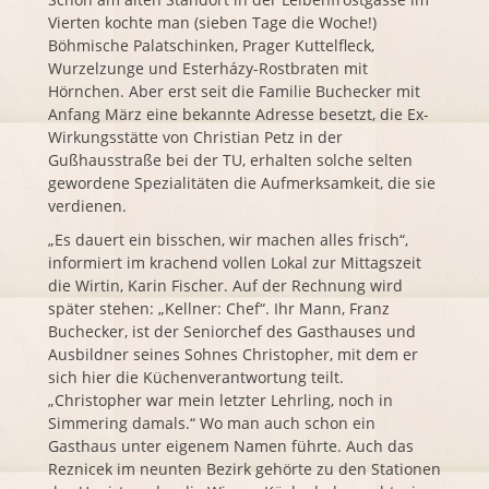
Vierten kochte man (sieben Tage die Woche!)
Böhmische Palatschinken, Prager Kuttelfleck,
Wurzelzunge und Esterházy-Rostbraten mit
Hörnchen. Aber erst seit die Familie Buchecker mit
Anfang März eine bekannte Adresse besetzt, die Ex-
Wirkungsstätte von Christian Petz in der
Gußhausstraße bei der TU, erhalten solche selten
gewordene Spezialitäten die Aufmerksamkeit, die sie
verdienen.
„Es dauert ein bisschen, wir machen alles frisch“,
informiert im krachend vollen Lokal zur Mittagszeit
die Wirtin, Karin Fischer. Auf der Rechnung wird
später stehen: „Kellner: Chef“. Ihr Mann, Franz
Buchecker, ist der Seniorchef des Gasthauses und
Ausbildner seines Sohnes Christopher, mit dem er
sich hier die Küchenverantwortung teilt.
„Christopher war mein letzter Lehrling, noch in
Simmering damals.“ Wo man auch schon ein
Gasthaus unter eigenem Namen führte. Auch das
Reznicek im neunten Bezirk gehörte zu den Stationen